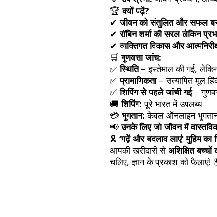
🏆
क्यों पढ़ें?
✔
जीवन को संतुलित और सफल बनान
✔
रॉबिन शर्मा की सरल लेकिन प्र
✔
व्यक्तिगत विकास और आत्मनिरीक्ष
🛒
गुणवत्ता जांच:
✅
स्थिति
– इस्तेमाल की गई, लेकिन
✅
प्रामाणिकता
– सत्यापित मूल हिं
✅
शिपिंग से पहले जांची गई
– गुणवत्
🚚
शिपिंग:
पूरे भारत में उपलब्ध
💳
भुगतान:
केवल ऑनलाइन भुगता
📢
उनके लिए जो जीवन में वास्तवि
🎗
‘पढ़ें और बदलाव लाएं’ मुहिम का
आपकी खरीदारी से
अशिक्षित बच्चों 
चलिए, ज्ञान के प्रकाश को फैलाएं!