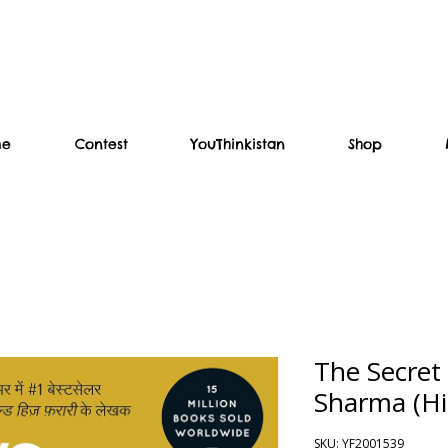
me
Contest
YouThinkistan
Shop
The Secret
Sharma (Hi
SKU: YF2001539