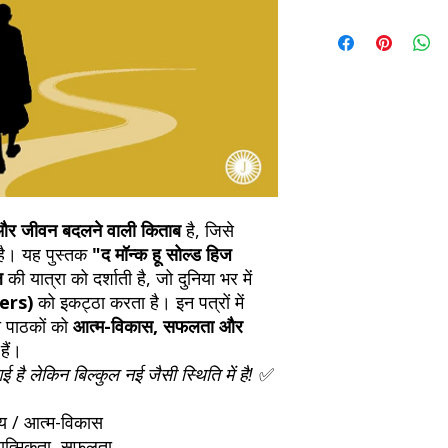
Refunds will be proc
We currently offer sh
the returned item. S
will be processed an
non-refundable unle
confirmation. Deliv
incorrect. Please co
the location. Once sh
and any concerns befo
number for your order
feedback helps us im
free to contact our
 और जीवन बदलने वाली किताब
है, जिसे
है। यह पुस्तक
"द मॉन्क हू सोल्ड हिज
ल
की यात्रा को दर्शाती है, जो दुनिया भर में
ters)
को इकट्ठा करता है। इन पत्रों में
जो पाठकों को
आत्म-विकास, सफलता और
हैं।
है लेकिन बिल्कुल नई जैसी स्थिति में है!
✅
्य / आत्म-विकास
यात्मिकता, सफलता