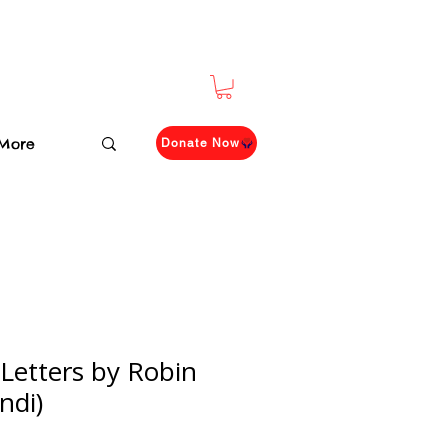
More
Donate Now
 Letters by Robin
ndi)