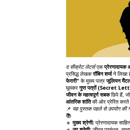
द सीक्रेट लेटर्स
एक
प्रेरणादायक
प्रसिद्ध लेखक
रॉबिन शर्मा
ने लिखा 
फेरारी"
के मुख्य पात्र
जूलियन मैंट
घूमकर
गुप्त पत्रों (Secret Let
जीवन के महत्वपूर्ण सबक
छिपे हैं, 
आंतरिक शांति
की ओर प्रेरित करते 
📌
यह पुस्तक पहले से उपयोग की गई 
📚
🔹
मुख्य श्रेणी:
प्रेरणादायक साहित
🔹
उप श्रेणी:
जीवन प्रबंधन, आध्