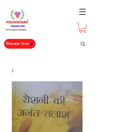
For The Youth For The Nation
Donate Now