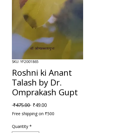
SKU: YF2001865
Roshni ki Anant
Talash by Dr.
Omprakash Gupt
Regular Price
Sale Price
 ₹475.00 
₹49.00
Free shipping on ₹500
Quantity
*