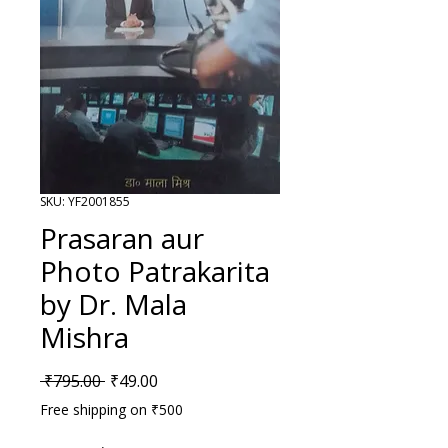
SKU: YF2001855
Prasaran aur
Photo Patrakarita
by Dr. Mala
Mishra
Regular Price
Sale Price
 ₹795.00 
₹49.00
Free shipping on ₹500