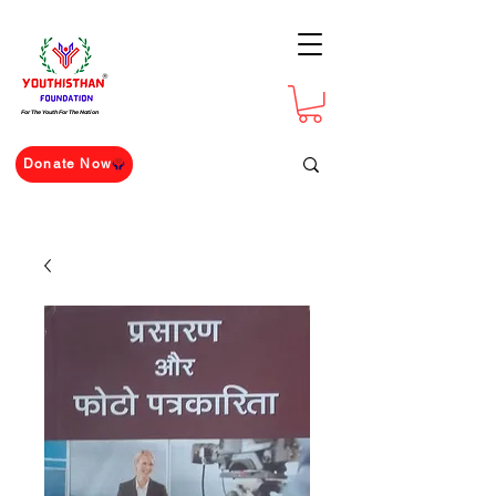
For The Youth For The Nation
Donate Now