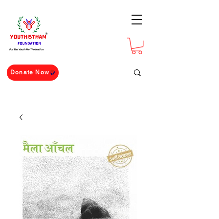
For The Youth For The Nation
Donate Now