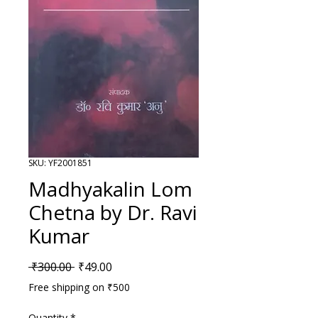
SKU: YF2001851
Madhyakalin Lom
Chetna by Dr. Ravi
Kumar
Regular Price
Sale Price
 ₹300.00 
₹49.00
Free shipping on ₹500
Quantity
*