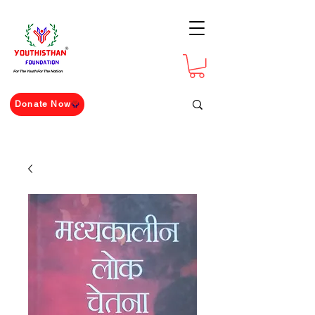
For The Youth For The Nation
Donate Now