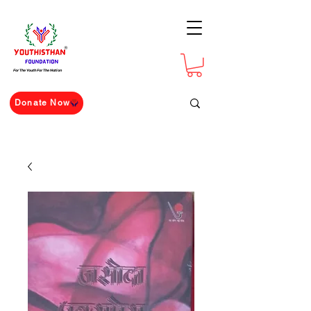
For The Youth For The Nation
Donate Now