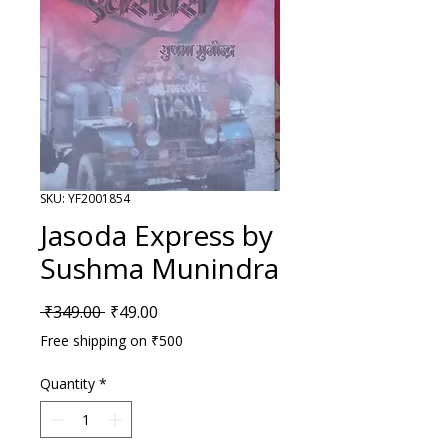
SKU: YF2001854
Jasoda Express by
Sushma Munindra
Regular Price
Sale Price
 ₹349.00 
₹49.00
Free shipping on ₹500
Quantity
*