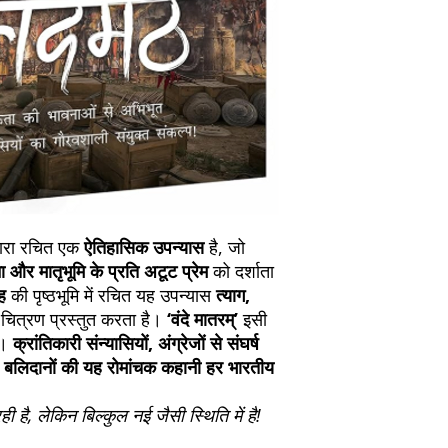
incorrect. Please co
the location. Once sh
and any concerns befo
number for your order
feedback helps us im
free to contact our
वारा रचित एक
ऐतिहासिक उपन्यास
है, जो
ा और मातृभूमि के प्रति अटूट प्रेम
को दर्शाता
ह
की पृष्ठभूमि में रचित यह उपन्यास
त्याग,
चित्रण प्रस्तुत करता है।
‘वंदे मातरम्’
इसी
ा।
क्रांतिकारी संन्यासियों, अंग्रेजों से संघर्ष
गए बलिदानों की यह रोमांचक कहानी हर भारतीय
रही है, लेकिन बिल्कुल नई जैसी स्थिति में है!