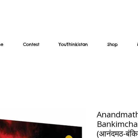
me
Contest
YouThinkistan
Shop
Anandmath
Bankimchan
(आनंदमठ-बंकिम