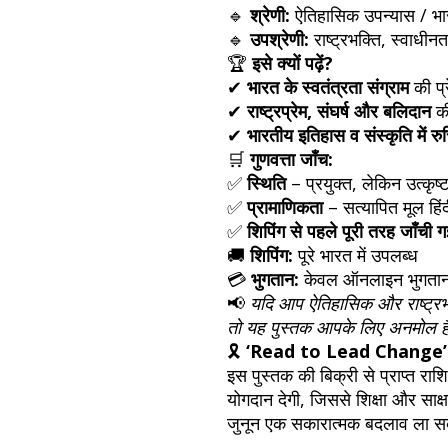
🔹
श्रेणी:
ऐतिहासिक उपन्यास / भा
🔹
उपश्रेणी:
राष्ट्रभक्ति, स्वाधीनता
🏆
इसे क्यों पढ़ें?
✔
भारत के स्वतंत्रता संग्राम
की प्
✔
राष्ट्रप्रेम, संघर्ष और बलिदान
की
✔
भारतीय इतिहास व संस्कृति में 
🛒
गुणवत्ता जाँच:
✅
स्थिति
– प्रयुक्त, लेकिन उत्कृष्ट
✅
प्रामाणिकता
– सत्यापित मूल हिं
✅
शिपिंग से पहले पूरी तरह जाँची ग
🚚
शिपिंग:
पूरे भारत में उपलब्ध
💳
भुगतान:
केवल ऑनलाइन भुगता
📢
यदि आप ऐतिहासिक और राष्ट्रभक्
तो यह पुस्तक आपके लिए अनमोल है
🎗
‘Read to Lead Change’
इस पुस्तक की बिक्री से प्राप्त राश
योगदान देगी, जिससे शिक्षा और साक
जुनून एक सकारात्मक बदलाव ला स