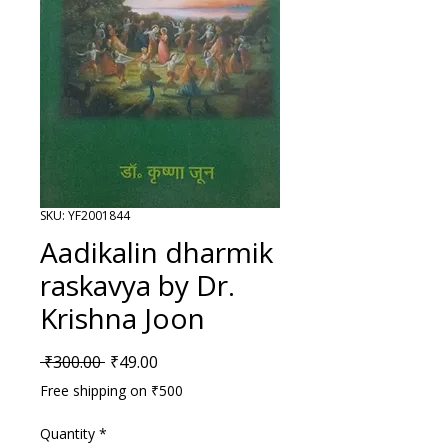
SKU: YF2001844
Aadikalin dharmik
raskavya by Dr.
Krishna Joon
Regular Price
Sale Price
 ₹300.00 
₹49.00
Free shipping on ₹500
Quantity
*