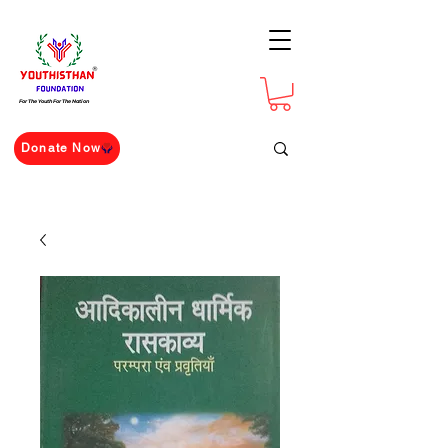
For The Youth For The Nation
Donate Now