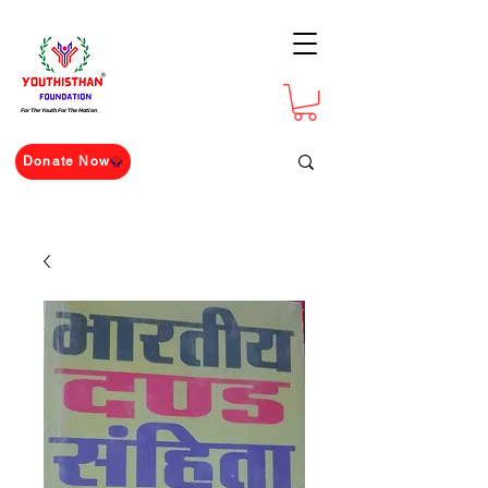
For The Youth For The Nation
Donate Now