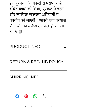
इस पुस्तक की बिक्री से प्राप्त राशि
वंचित बच्चों की शिक्षा, पुस्तक वितरण
और न्यायिक साक्षरता अभियानों में
उपयोग की जाएगी। आपके एक प्रयास
से किसी का भविष्य उज्ज्वल हो सकता
है! 🌟📘
PRODUCT INFO
Title: भारतीय दण्ड संहिता (Indian Penal
RETURN & REFUND POLICY
Code)
Author: NA
Condition: Used
We aim for complete customer
SHIPPING INFO
Binding: Paperback
satisfaction. If you are unsatisfied
Language: Hindi
with your purchase, you may return
the book within 3 days of delivery in
We currently offer shipping within
its original condition. Refunds will be
India only. All orders will be
processed after we receive and
processed and shipped within 48
inspect the returned item. Shipping
hours of confirmation. Delivery