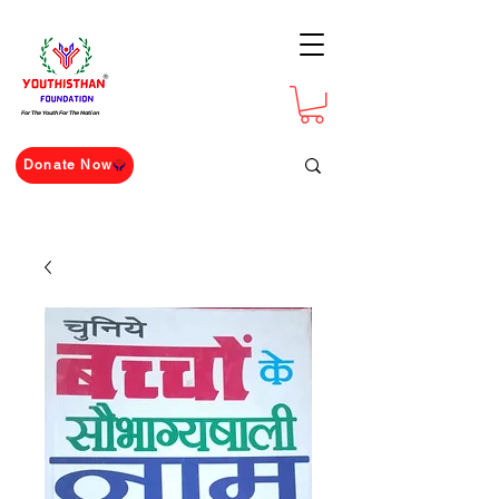
For The Youth For The Nation
Donate Now