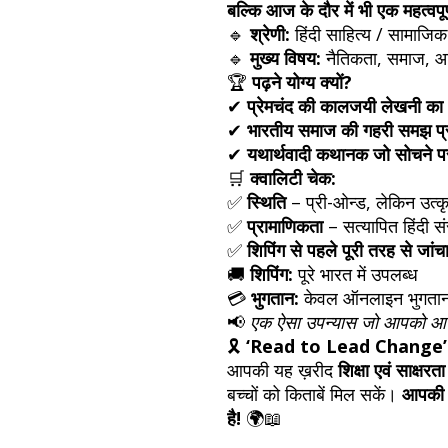
बल्कि आज के दौर में भी एक महत्वपूर्
🔹
श्रेणी:
हिंदी साहित्य / सामाजि
🔹
मुख्य विषय:
नैतिकता, समाज, आर्
🏆
पढ़ने योग्य क्यों?
✔
प्रेमचंद की कालजयी लेखनी का 
✔
भारतीय समाज की गहरी समझ प्
✔
यथार्थवादी कथानक जो सोचने पर
🛒
क्वालिटी चेक:
✅
स्थिति
– प्री-ओन्ड, लेकिन उत्कृ
✅
प्रामाणिकता
– सत्यापित हिंदी स
✅
शिपिंग से पहले पूरी तरह से जांच
🚚
शिपिंग:
पूरे भारत में उपलब्ध
💳
भुगतान:
केवल ऑनलाइन भुगता
📢
एक ऐसा उपन्यास जो आपको आत्
🎗
‘Read to Lead Change’ 
आपकी यह ख़रीद
शिक्षा एवं साक्षरता
बच्चों को किताबें मिल सकें।
आपकी 
है!
🌍📖