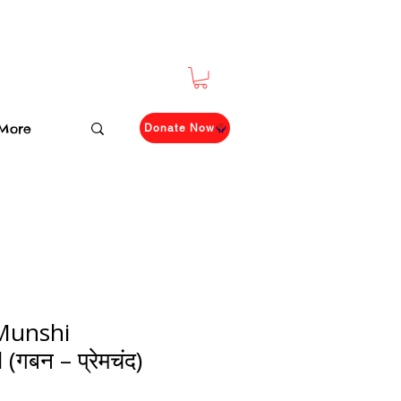
More
Donate Now
Munshi
गबन – प्रेमचंद)