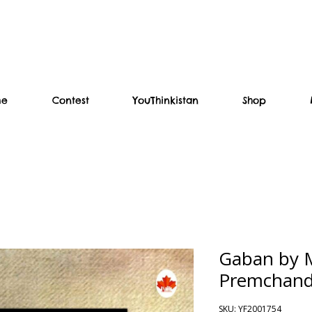
me
Contest
YouThinkistan
Shop
Gaban by 
Premchand (
SKU: YF2001754