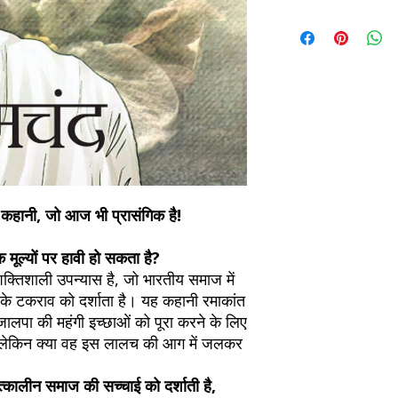
Refunds will be proc
We currently offer sh
the returned item. S
will be processed an
non-refundable unle
confirmation. Deliv
incorrect. Please co
the location. Once sh
and any concerns befo
number for your order
feedback helps us im
free to contact our
 कहानी, जो आज भी प्रासंगिक है!
क मूल्यों पर हावी हो सकता है?
 शक्तिशाली उपन्यास है, जो भारतीय समाज में
के टकराव को दर्शाता है। यह कहानी रमाकांत
ालपा की महंगी इच्छाओं को पूरा करने के लिए
ै। लेकिन क्या वह इस लालच की आग में जलकर
्कालीन समाज की सच्चाई को दर्शाती है,